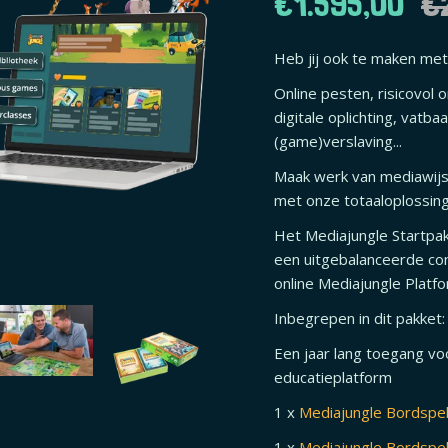
€1.595,00
€
Heb jij ook te maken met
Online pesten, risicovol 
digitale oplichting, vatb
(game)verslaving...
Maak werk van mediawijs
met onze totaaloplossing
Het Mediajungle Startpak
een uitgebalanceerde com
online Mediajungle Platfo
Inbegrepen in dit pakket:
Een jaar lang toegang vo
educatieplatform
1 x
Mediajungle Bordspel
1 x
Mediajungle Bordspel 