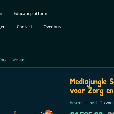
n
Educatieplatform
gen
Contact
Over ons
Zorg en Welzijn
Mediajungle 
voor Zorg en
: Op voo
Beschikbaarheid