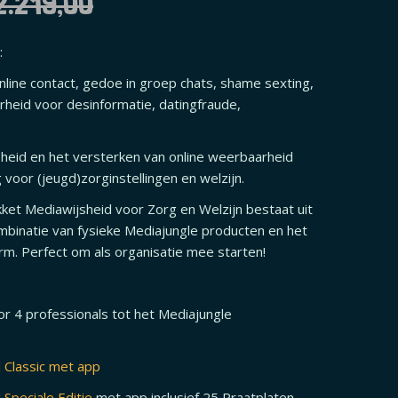
2.219,00
:
online contact, gedoe in groep chats, shame sexting,
aarheid voor desinformatie, datingfraude,
heid en het versterken van online weerbaarheid
 voor (jeugd)zorginstellingen en welzijn.
ket Mediawijsheid voor Zorg en Welzijn bestaat uit
binatie van fysieke Mediajungle producten en het
rm. Perfect om als organisatie mee starten!
or 4 professionals tot het Mediajungle
 Classic met app
Speciale Editie
met app inclusief 25 Praatplaten