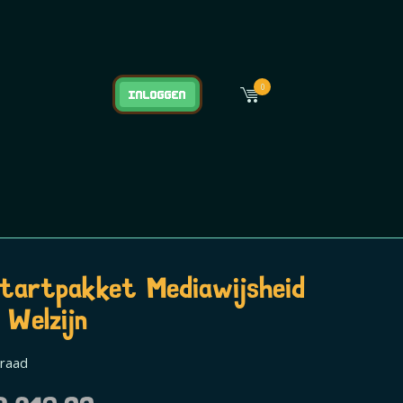
0
Inloggen
Startpakket Mediawijsheid
 Welzijn
rraad