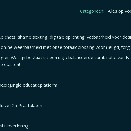
Alles op vo
Categorieën:
ep chats, shame sexting, digitale oplichting, vatbaarheid voor des
online weerbaarheid met onze totaaloplossing voor (jeugd)zorgin
g en Welzijn bestaat uit een uitgebalanceerde combinatie van fy
e starten!
Mediajungle educatieplatform
lusief 25 Praatplaten
shulpverlening