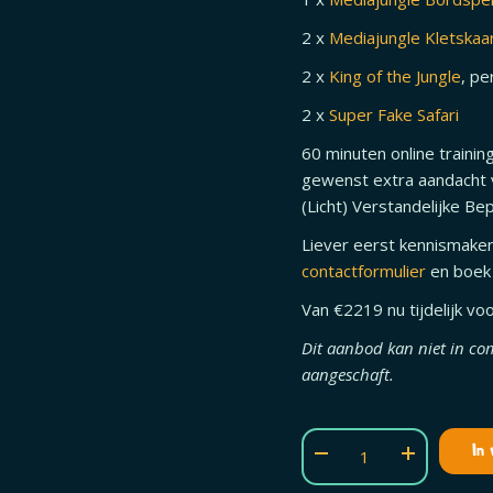
2 x
Mediajungle Kletskaa
2 x
King of the Jungle
, pe
2 x
Super Fake Safari
60 minuten online traini
gewenst extra aandacht 
(Licht) Verstandelijke Be
Liever eerst kennismaken
contactformulier
en boek 
Van €2219 nu tijdelijk v
Dit aanbod kan niet in co
aangeschaft.
In