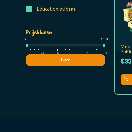
Educatieplatform
Prijsklasse
€0
€350
Medi
Pakk
0
70
140
210
280
350
€33
Filter