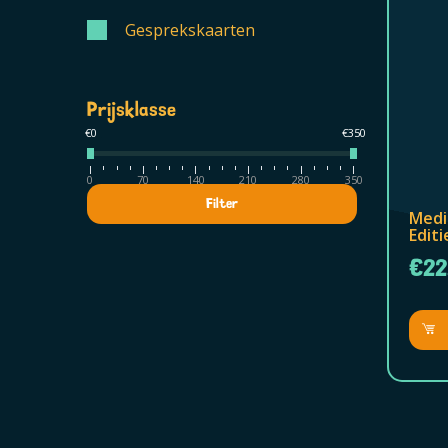
Gesprekskaarten
Prijsklasse
€0
€350
0
70
140
210
280
350
Filter
Medi
Editi
€22