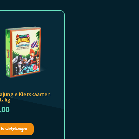
ajungle Kletskaarten
talig
,00
In winkelwagen